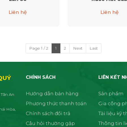
Liên hệ
Liên hệ
Page 1 / 2
1
2
Next
Last
QUÝ
CHÍNH SÁCH
LIÊN KẾT N
Hướng dẫn bán hàng
Sản phẩm
 Tân An
Phương thức thanh toán
Gia công p
hái Hòa,
Chính sách đổi trả
Tài liệu kỹ 
Câu hỏi thường gặp
Thông tin l