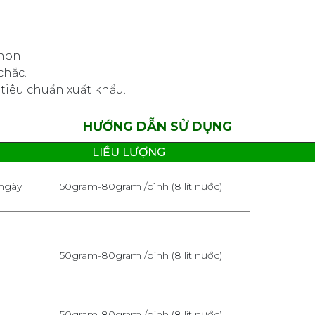
non.
chắc.
tiêu chuẩn xuất khẩu.
HƯỚNG DẪN SỬ DỤNG
LIỀU LƯỢNG
 ngày
50gram-80gram /bình (8 lít nước)
50gram-80gram /bình (8 lít nước)
50gram-80gram /bình (8 lít nước)