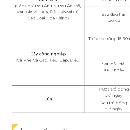
(Các Loại Rau Ăn Lá, Rau Ăn Trái,
Rau Gia Vị, Dưa, Đậu, Khoai Củ,
Sau đậu trái,
Các Loại Hoa Kiểng)
tạo củ
Trước ra bông 15-30
Cây công nghiệp
(Cà Phê Ca Cao, Tiêu, Bắp, Điều)
Sau đậu trái
10-15 ngày
Trước trổ bông
5-7 ngày
Lúa
Sau trổ bông
5-7 ngày