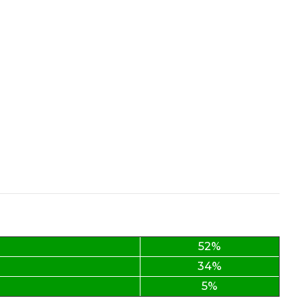
52%
34%
5%