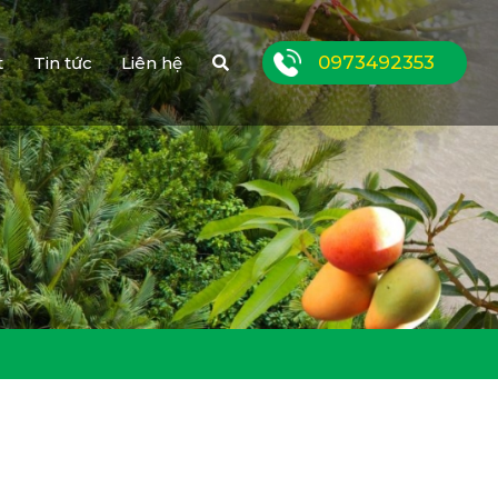
0973492353
t
Tin tức
Liên hệ