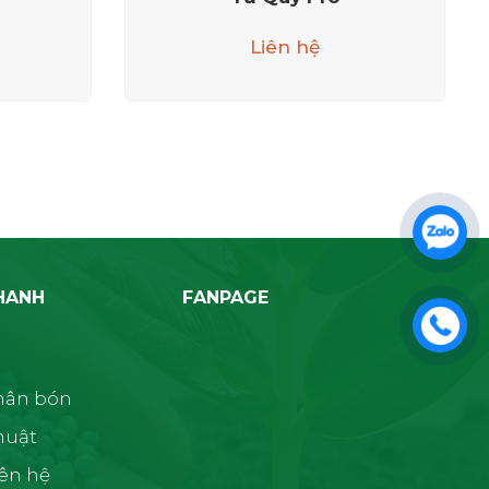
Liên hệ
HANH
FANPAGE
hân bón
thuật
iên hệ