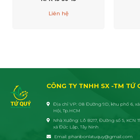
Liên hệ
CÔNG TY TNHH SX -TM TỨ 
Địa chỉ VP: 08 Đường 9D, khu phố 6, xã
Hội, Tp.HCM
Nhà Xưởng: Lô B217, Đường số 5, KCN T
xã Đức Lập, Tây Ninh
Email: phanbonlatuquy@gmail.com