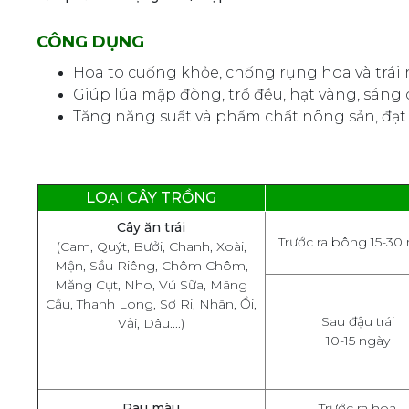
CÔNG DỤNG
Hoa to cuống khỏe, chống rụng hoa và trái 
Giúp lúa mập đòng, trổ đều, hạt vàng, sáng 
Tăng năng suất và phẩm chất nông sản, đạt 
LOẠI CÂY TRỒNG
Cây ăn trái
Trước ra bông 15-30
(Cam, Quýt, Bưởi, Chanh, Xoài,
Mận, Sầu Riêng, Chôm Chôm,
Măng Cụt, Nho, Vú Sữa, Mãng
Cầu, Thanh Long, Sơ Ri, Nhãn, Ổi,
Sau đậu trái
Vải, Dâu....)
10-15 ngày
Rau màu
Trước ra hoa