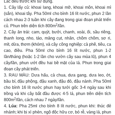
Lắc đều trước khi sử dụng.
1.
Cây lấy củ:
khoai lang, khoai mỡ, khoai môn, khoai mì
(sắn), khoai tây. Pha 50ml cho bình 16 lít nước, phun 2 lần
cách nhau 2-3 tuần khi cây đang trong giai đoạn phát triển
2
củ. Phun trên diện tích 800m
/lần.
2.
Cây ăn trái:
cam, quýt, bưởi, chanh, xoài, ổi, sầu riêng,
thanh long, nho, táo, măng cụt, nhãn, chôm chôm, sơ ri,
mít, dừa, thơm (khóm), và cây công nghiệp: cà phê, tiêu, ca
cao, điều. Pha 50ml cho bình 16 lít nước, phun 1-2
lần/tháng (hoặc 1-2 lần cho vườn cây sau mùa lũ), phun 4
cây/lần, phun ướt đều hai bề mặt của lá. Phun trong giai
đoạn cây phát triển.
3.
RAU MÀU:
Dưa hấu, cà chua, dưa gang, dưa leo, ớt,
bầu bí, đậu phộng, đậu xanh, đậu đỏ, đậu nành. Pha 50ml
cho bình 16 lít nước phun hay tưới gốc 3-4 ngày sau khi
trồng và khi cây bắt đầu được 4-5 lá, phun trên diện tích
2
800m
/lần, cách nhau 7 ngày/lần.
4.
Lúa:
Pha 25ml cho bình 8 lít nước, phun khi: thúc đẻ
nhánh; khi bị xì phèn, ngộ độc hữu cơ, bó rễ, vàng lá, phun