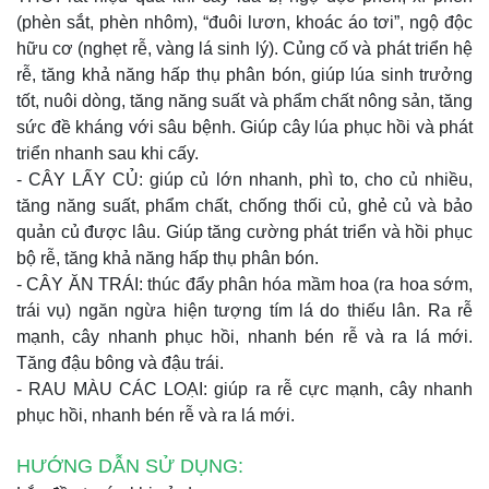
(phèn sắt, phèn nhôm), “đuôi lươn, khoác áo tơi”, ngộ độc
hữu cơ (nghẹt rễ, vàng lá sinh lý). Củng cố và phát triển hệ
rễ, tăng khả năng hấp thụ phân bón, giúp lúa sinh trưởng
tốt, nuôi dòng, tăng năng suất và phẩm chất nông sản, tăng
sức đề kháng với sâu bệnh.
Giúp cây lúa phục hồi và phát
triển nhanh sau khi cấy.
- CÂY LẤY CỦ:
giúp củ lớn nhanh, phì to, cho củ nhiều,
tăng năng suất, phẩm chất, chống thối củ, ghẻ củ và bảo
quản củ được lâu. Giúp tăng cường phát triển và hồi phục
bộ rễ, tăng khả năng hấp thụ phân bón.
- CÂY ĂN TRÁI:
thúc đẩy phân hóa mầm hoa (ra hoa sớm,
trái vụ) ngăn ngừa hiện tượng tím lá do thiếu lân. Ra rễ
mạnh, cây nhanh phục hồi, nhanh bén rễ và ra lá mới.
Tăng đậu bông và đậu trái.
-
RAU MÀU CÁC LOẠI:
giúp ra rễ cực mạnh, cây nhanh
phục hồi, nhanh bén rễ và ra lá mới.
HƯỚNG DẪN SỬ DỤNG: