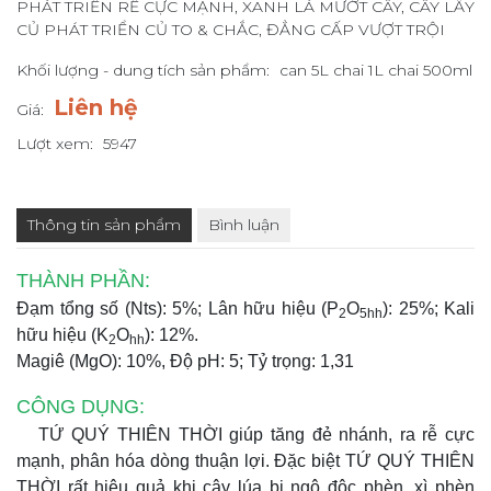
PHÁT TRIỂN RỄ CỰC MẠNH, XANH LÁ MƯỚT CÂY, CÂY LẤY
CỦ PHÁT TRIỂN CỦ TO & CHẮC, ĐẲNG CẤP VƯỢT TRỘI
Khối lượng - dung tích sản phẩm:
can 5L chai 1L chai 500ml
Liên hệ
Giá:
Lượt xem:
5947
Thông tin sản phẩm
Bình luận
THÀNH PHẦN:
Đạm tổng số (Nts):
5%
; Lân hữu hiệu (P
O
):
25%
; Kali
2
5hh
hữu hiệu (K
O
):
12%
.
2
hh
Magiê (MgO):
10%
, Độ pH:
5
; Tỷ trọng:
1,31
CÔNG DỤNG:
TỨ QUÝ THIÊN THỜI giúp tăng đẻ nhánh, ra rễ cực
mạnh, phân hóa dòng thuận lợi. Đặc biệt TỨ QUÝ THIÊN
THỜI rất hiệu quả khi cây lúa bị ngộ độc phèn, xì phèn