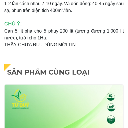
1-2 lần cách nhau 7-10 ngày. Và đón đòng: 40-45 ngày sau
2
sạ, phun trên diện tích 400m
/lần.
CHÚ Ý:
Can 5 lít pha cho 5 phuy 200 lít (tương đương 1.000 lít
nước), tưới cho 1Ha.
THẤY CHƯA ĐỦ - DÙNG MỚI TIN
SẢN PHẨM CÙNG LOẠI