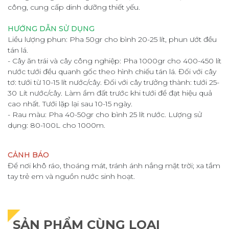
công, cung cấp dinh dưỡng thiết yếu.
HƯỚNG DẪN SỬ DỤNG
Liều lượng phun: Pha 50gr cho bình 20-25 lít, phun ướt đều
tán lá.
- Cây ăn trái và cây công nghiệp: Pha 1000gr cho 400-450 lít
nước tưới đều quanh gốc theo hình chiếu tán lá. Đối với cây
tơ: tưới từ 10-15 lít nước/cây. Đối với cây trưởng thành: tưới 25-
30 Lít nước/cây. Làm ẩm đất trước khi tưới để đạt hiệu quả
cao nhất. Tưới lặp lại sau 10-15 ngày.
- Rau màu: Pha 40-50gr cho bình 25 lít nước. Lượng sử
dụng: 80-100L cho 1000m.
CẢNH BÁO
Để nơi khô ráo, thoáng mát, tránh ánh nắng mặt trời; xa tầm
tay trẻ em và nguồn nước sinh hoạt.
SẢN PHẨM CÙNG LOẠI