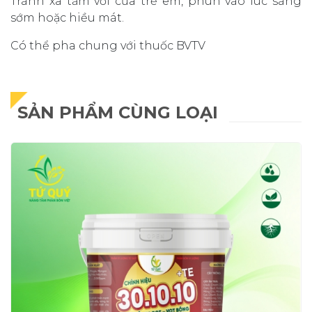
Tránh xa tầm với của trẻ em, phun vào lúc sáng
sớm hoặc hiều mát.
Có thể pha chung với thuốc BVTV
SẢN PHẨM CÙNG LOẠI