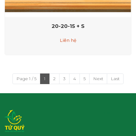
20-20-15 + S
Liên hệ
Page 1 / 5
1
2
3
4
5
Next
Last