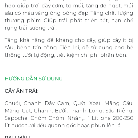
hợp giúp trới dày cơm, to múi, tăng độ ngọt, múi
sầu có màu vàng óng bóng đẹp. Tăng chất lượng
thương phim Giúp trái phát triển tốt, hạn chế
rụng trái, sượng trái.
Tăng khả năng đề kháng cho cây, giúp cây ít bị
sâu, bệnh tấn công. Tiện lợi, dễ sử dụng cho hệ
thống tưới tự động, tiết kiệm chi phí phân bón.
HƯỚNG DẪN SỬ DỤNG
CÂY ĂN TRÁI:
Chuối, Chanh Dây Cam, Quýt, Xoài, Mãng Cầu,
Măng Cụt, Chanh, Bưởi, Thanh Long, Sầu Riêng,
Sapoche, Chôm Chôm, Nhãn,..: 1 Lít pha 200-250
lít nước tưới đều quanh gốc hoặc phun lên lá
RAU MÀU