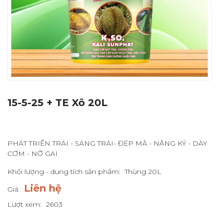
15-5-25 + TE Xô 20L
PHÁT TRIỂN TRÁI - SÁNG TRÁI- ĐẸP MÃ - NẶNG KÝ - DÀY
CƠM - NỞ GAI
Khối lượng - dung tích sản phẩm:
Thùng 20L
Liên hệ
Giá:
Lượt xem:
2603