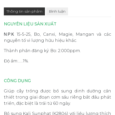
Thông tin sản phẩm
Bình luận
NGUYÊN LIỆU SẢN XUẤT
Ν.Ρ.Κ 15-5-25, Bo, Canxi, Magie, Mangan và các
nguyên tố vi lượng hữu hiệu khác.
Thành phần đăng ký: Bo: 2.000ppm.
Độ ẩm:......1%.
CÔNG DỤNG
Giúp cây trồng được bổ sung dinh dưỡng cần
thiết trong giai đoạn cơm sầu riêng bắt đầu phát
triển, đặc biệt là trái từ 60 ngày.
Bổ sung Kali Sunphat (K2804) với liều lượng thích