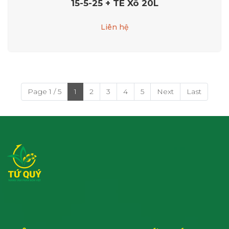
15-5-25 + TE Xô 20L
Liên hệ
Page 1 / 5
1
2
3
4
5
Next
Last