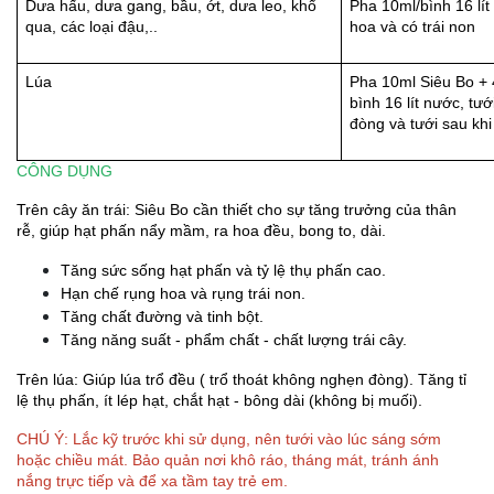
Dưa hấu, dưa gang, bầu, ớt, dưa leo, khổ 
Pha 10ml/bình 16 lít 
qua, các loại đậu,..
hoa và có trái non
Lúa
Pha 10ml Siêu Bo + 4
bình 16 lít nước, tưới
đòng và tưới sau khi 
CÔNG DỤNG
Trên cây ăn trái: Siêu Bo cần thiết cho sự tăng trưởng của thân 
rễ, giúp hạt phấn nẩy mầm, ra hoa đều, bong to, dài.
Tăng sức sống hạt phấn và tỷ lệ thụ phấn cao.
Hạn chế rụng hoa và rụng trái non.
Tăng chất đường và tinh bột.
Tăng năng suất - phẩm chất - chất lượng trái cây.
Trên lúa: Giúp lúa trổ đều ( trổ thoát không nghẹn đòng). Tăng tỉ 
lệ thụ phấn, ít lép hạt, chắt hạt - bông dài (không bị muối).
CHÚ Ý: Lắc kỹ trước khi sử dụng, nên tưới vào lúc sáng sớm 
hoặc chiều mát. Bảo quản nơi khô ráo, tháng mát, tránh ánh 
nắng trực tiếp và để xa tầm tay trẻ em.