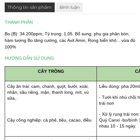
Thông tin sản phẩm
Bình luận
THÀNH PHẦN
Bo (B): 34.200ppm; Tỷ trọng: 1,05. Bổ sung: phụ gia phân bón, 
hàm lượng Bo tăng cường, các Axit Amin, Rong biển khô... vừa đủ 
100%
HƯỚNG DẪN SỬ DỤNG
CÂY TRỒNG
C
Cây ăn trái: cam, chanh, quýt, bưởi, xoài, 
Liều dùng: pha 20ml/
nhãn, sầu riêng, mận, thanh long, mít, vú 
- Tưới khi nhú chồi 
sữa,..
trái non
- Xử lý rụng trái no
Cây công nghiệp: cà phê, tiêu, cacao, điều
Quý Canxi -bo/bình 16
nhau 10 - 15 ngày.