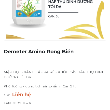
Demeter Amino Rong Biển
MẬP ĐỌT - XÁNH LÁ - RA RỄ - KHỎE CÂY HẤP THỤ DINH
DƯỠNG TỐI ĐA
Khối lượng - dung tích sản phẩm:
Can 5 lít
Liên hệ
Giá:
Lượt xem:
1876